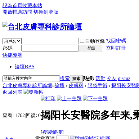
設為首頁
收藏本站
開啟輔助訪問
切換到窄版
找回密碼
自動登錄
密碼
立即註冊
登錄
快捷導航
論壇
BBS
搜索
熱搜:
活動
交友
discuz
搜索
台北皮膚專科診所論壇
»
論壇
›
皮膚科
›
眼袋手術
›
揭阳长安醫院
返回列表
揭阳长安醫院多年来,
查看:
1762
|
回復:
0
[複製鏈接]
admin
電梯直達