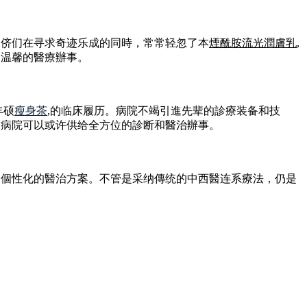
朋侪们在寻求奇迹乐成的同時，常常轻忽了本
煙酰胺流光潤膚乳
,
、温馨的醫療辦事。
丰硕
瘦身茶
,的临床履历。病院不竭引進先辈的診療装备和技
，病院可以或许供给全方位的診断和醫治辦事。
制個性化的醫治方案。不管是采纳傳统的中西醫连系療法，仍是