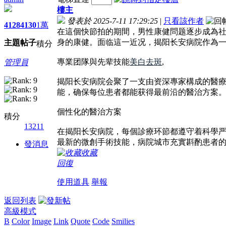
樓主
發表於 2025-7-11 17:29:25
|
只看該作者
4128
4130
1萬
在這個快節拍的期間，男性康健問题逐步成為
身的康健。面临這一近况，揭阳长安病院作為
主題
帖子
積分
專業团隊與先辈技能
美白去斑
,
管理員
揭阳长安病院会聚了一支由资深專家構成的醫
能，确保每位患者都能获得最前沿的醫治方案
個性化的醫治方案
積分
13211
在揭阳长安病院，每個診療环節都遵守着科學
最新的微創手術技能，病院城市充實斟酌患者
發消息
收藏
回復
使用道具
舉報
返回列表
高級模式
B
Color
Image
Link
Quote
Code
Smilies