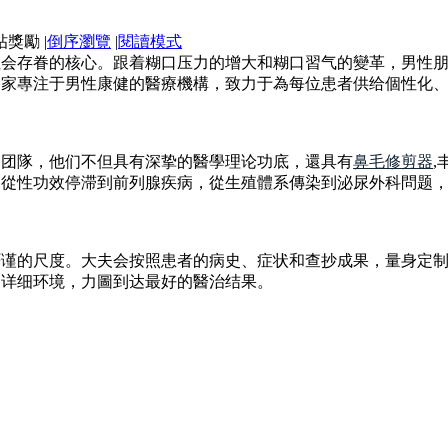
|
倒序瀏覽
|
閱讀模式
社会存眷的核心。跟着糊口压力的增大和糊口習气的變革，男性
一家專注于男性康健的醫療機構，致力于為每位患者供给個性化
療团隊，他们不但具有深挚的醫學理论功底，還具有
鼻毛修剪器
,
。從性功效停滞到前列腺疾病，從生殖體系傳染到泌尿外科問题
严谨的尺度。大夫会按照患者的病史、症状和查抄成果，量身定
的详细环境，力圖到达最好的醫治结果。