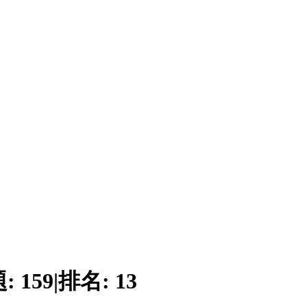
題:
159
|
排名:
13