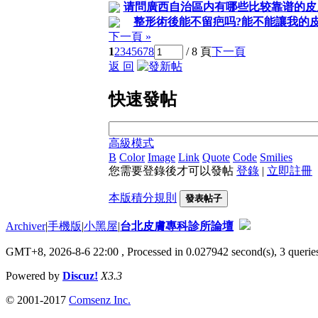
请問廣西自治區内有哪些比较靠谱的皮膚
整形術後能不留疤吗?能不能讓我的
下一頁 »
1
2
3
4
5
6
7
8
/ 8 頁
下一頁
返 回
快速發帖
高級模式
B
Color
Image
Link
Quote
Code
Smilies
您需要登錄後才可以發帖
登錄
|
立即註冊
本版積分規則
發表帖子
Archiver
|
手機版
|
小黑屋
|
台北皮膚專科診所論壇
GMT+8, 2026-8-6 22:00
, Processed in 0.027942 second(s), 3 queries
Powered by
Discuz!
X3.3
© 2001-2017
Comsenz Inc.