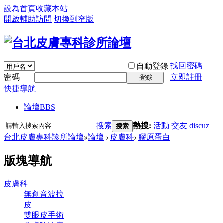
設為首頁
收藏本站
開啟輔助訪問
切換到窄版
找回密碼
自動登錄
密碼
立即註冊
登錄
快捷導航
論壇
BBS
搜索
熱搜:
活動
交友
discuz
搜索
台北皮膚專科診所論壇
»
論壇
›
皮膚科
›
膠原蛋白
版塊導航
皮膚科
無創音波拉
皮
雙眼皮手術