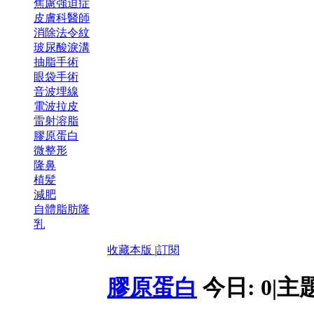
焦慮強迫症
皮膚科醫師
消除法令紋
玻尿酸淚溝
抽脂手術
眼袋手術
音波埋線
電波拉皮
雷射溶脂
膠原蛋白
微整形
隆鼻
植髪
減肥
自體脂肪隆
乳
收藏本版
|
訂閱
膠原蛋白
今日:
0
|
主