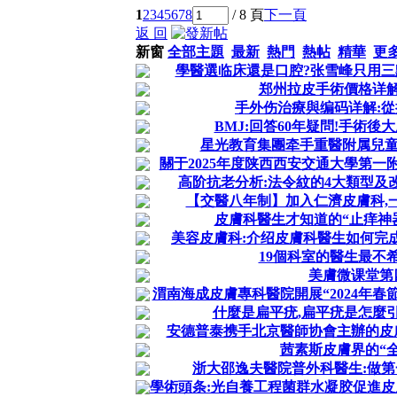
1
2
3
4
5
6
7
8
/ 8 頁
下一頁
返 回
新窗
全部主題
最新
熱門
熱帖
精華
更
學醫選临床還是口腔?张雪峰只用三
郑州拉皮手術價格详
手外伤治療與编码详解:
BMJ:回答60年疑問!手術後
星光教育集團牵手重醫附属兒童
關于2025年度陕西西安交通大學第
高阶抗老分析:法令紋的4大類型及改
【交醫八年制】加入仁濟皮膚科,
皮膚科醫生才知道的“止痒神
美容皮膚科:介绍皮膚科醫生如何完
19個科室的醫生最不
美膚微课堂第
渭南海成皮膚專科醫院開展“2024年春
什麼是扁平疣,扁平疣是怎麼
安德普泰携手北京醫師协會主辦的皮
茜素斯皮膚界的“
浙大邵逸夫醫院普外科醫生:做
學術頭条:光自養工程菌群水凝胶促進皮膚