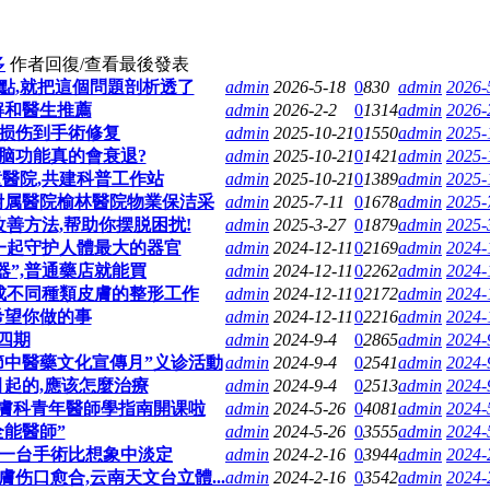
多
作者
回復/查看
最後發表
點,就把這個問題剖析透了
admin
2026-5-18
0
830
admin
2026-
解和醫生推薦
admin
2026-2-2
0
1314
admin
2026-
從损伤到手術修复
admin
2025-10-21
0
1550
admin
2025-
大脑功能真的會衰退?
admin
2025-10-21
0
1421
admin
2025-
醫院,共建科普工作站
admin
2025-10-21
0
1389
admin
2025-
一附属醫院榆林醫院物業保洁采
admin
2025-7-11
0
1678
admin
2025-
善方法,帮助你摆脱困扰!
admin
2025-3-27
0
1879
admin
2025-
一起守护人體最大的器官
admin
2024-12-11
0
2169
admin
2024-
器”,普通藥店就能買
admin
2024-12-11
0
2262
admin
2024-
成不同種類皮膚的整形工作
admin
2024-12-11
0
2172
admin
2024-
希望你做的事
admin
2024-12-11
0
2216
admin
2024-
四期
admin
2024-9-4
0
2865
admin
2024-
節中醫藥文化宣傳月”义诊活動
admin
2024-9-4
0
2541
admin
2024-
引起的,應该怎麼治療
admin
2024-9-4
0
2513
admin
2024-
膚科青年醫師學指南開课啦
admin
2024-5-26
0
4081
admin
2024-
全能醫師”
admin
2024-5-26
0
3555
admin
2024-
第一台手術比想象中淡定
admin
2024-2-16
0
3944
admin
2024-
伤口愈合,云南天文台立體...
admin
2024-2-16
0
3542
admin
2024-