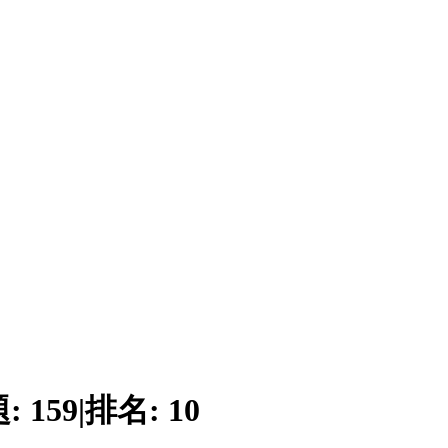
題:
159
|
排名:
10