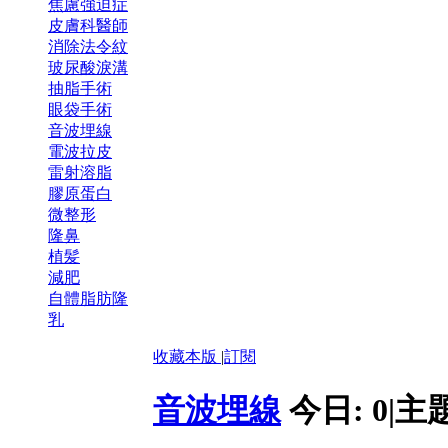
焦慮強迫症
皮膚科醫師
消除法令紋
玻尿酸淚溝
抽脂手術
眼袋手術
音波埋線
電波拉皮
雷射溶脂
膠原蛋白
微整形
隆鼻
植髪
減肥
自體脂肪隆
乳
收藏本版
|
訂閱
音波埋線
今日:
0
|
主