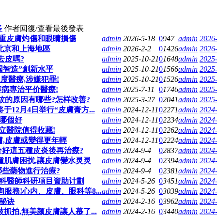
多
作者
回復/查看
最後發表
成嚴重皮膚灼傷和眼睛損傷
admin
2026-5-18
0
947
admin
2026-
北京和上海地區
admin
2026-2-2
0
1426
admin
2026-
去皮嗎?
admin
2025-10-21
0
1648
admin
2025-
国智造”創新水平
admin
2025-10-21
0
1566
admin
2025-
度醫療,涉嫌犯罪!
admin
2025-10-21
0
1526
admin
2025-
病專治平价醫療!
admin
2025-7-11
0
1746
admin
2025-
紋的原因有哪些?怎样改善?
admin
2025-3-27
0
2041
admin
2025-
12月4日举行“皮膚膏方...
admin
2024-12-11
0
2271
admin
2024-
哪個好
admin
2024-12-11
0
2234
admin
2024-
立醫院值得收藏!
admin
2024-12-11
0
2262
admin
2024-
膚,皮膚或變得更年輕
admin
2024-12-11
0
2224
admin
2024-
分好這五種皮炎後再治療?
admin
2024-9-4
0
2837
admin
2024-
種肌膚困扰,讓皮膚變水灵灵
admin
2024-9-4
0
2394
admin
2024-
哪些藥物進行治療?
admin
2024-9-4
0
2381
admin
2024-
膚科醫師科研項目資助计劃
admin
2024-5-26
0
3451
admin
2024-
務!心内、皮膚、眼科等8...
admin
2024-5-26
0
3039
admin
2024-
秘诀
admin
2024-2-16
0
3962
admin
2024-
抓拍,無美颜皮膚讓人慕了...
admin
2024-2-16
0
3440
admin
2024-