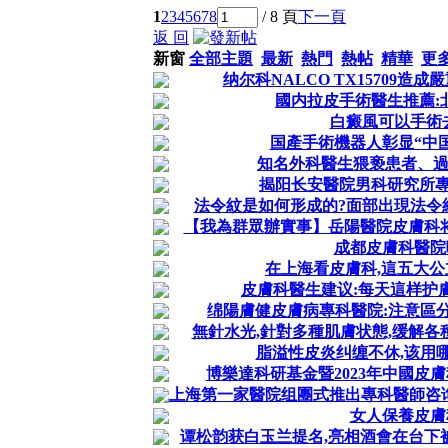
1
2
3
4
5
6
7
8
/ 8 頁
下一頁
返 回
新窗
全部主題
最新
熱門
熱帖
精華
更
纳尔科NALCO TX15709造
國内拉皮手術醫生推薦:
白癜風可以手術
国產手術機器人彰显“中
知名外科醫生猥亵患者、過
揭阳长安醫院男科研究所專
法令紋是如何形成的?面部出現法令
【我為群眾辦實事】岳陽醫院皮膚科将于
成都皮膚科醫院
在上海看皮膚科,這五大公
皮膚科醫生建议:每天這样护
绵陽膚健皮膚病專科醫院:注意區
無針水光,針對多種肌膚状態,缓解各
脂溢性皮炎纠缠不休,该用
博樂達科研基金暨2023年中國皮
上海第一家醫院组團式推出專科醫師咨询服
女人保養皮膚
谭松韵获白玉兰提名,亮相酒會在台下被