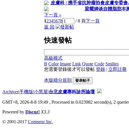
皮膚科 | 携手省抗肿瘤协會皮膚专委會,
梁耀婵谈自體脂肪丰
下一頁 »
1
2
3
4
5
6
7
8
/ 8 頁
下一頁
返 回
快速發帖
高級模式
B
Color
Image
Link
Quote
Code
Smilies
您需要登錄後才可以發帖
登錄
|
立即註冊
本版積分規則
發表帖子
Archiver
|
手機版
|
小黑屋
|
台北皮膚專科診所論壇
GMT+8, 2026-8-8 19:49
, Processed in 0.023982 second(s), 2 queries
Powered by
Discuz!
X3.3
© 2001-2017
Comsenz Inc.