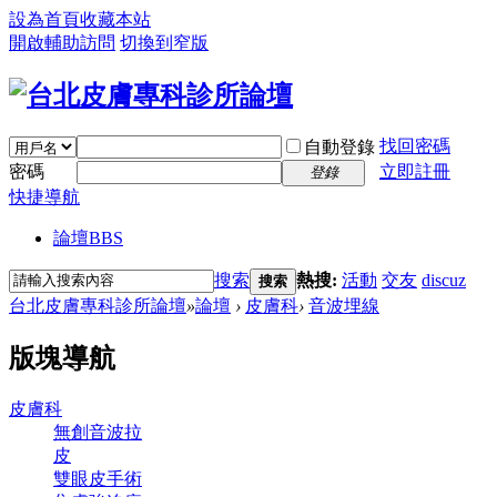
設為首頁
收藏本站
開啟輔助訪問
切換到窄版
找回密碼
自動登錄
密碼
立即註冊
登錄
快捷導航
論壇
BBS
搜索
熱搜:
活動
交友
discuz
搜索
台北皮膚專科診所論壇
»
論壇
›
皮膚科
›
音波埋線
版塊導航
皮膚科
無創音波拉
皮
雙眼皮手術