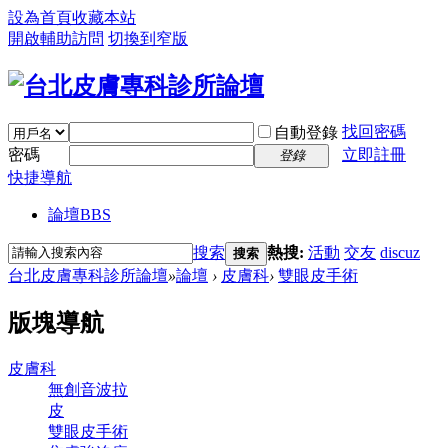
設為首頁
收藏本站
開啟輔助訪問
切換到窄版
找回密碼
自動登錄
密碼
立即註冊
登錄
快捷導航
論壇
BBS
搜索
熱搜:
活動
交友
discuz
搜索
台北皮膚專科診所論壇
»
論壇
›
皮膚科
›
雙眼皮手術
版塊導航
皮膚科
無創音波拉
皮
雙眼皮手術