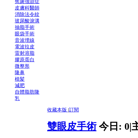
焦慮強迫症
皮膚科醫師
消除法令紋
玻尿酸淚溝
抽脂手術
眼袋手術
音波埋線
電波拉皮
雷射溶脂
膠原蛋白
微整形
隆鼻
植髪
減肥
自體脂肪隆
乳
收藏本版
|
訂閱
雙眼皮手術
今日:
0
|