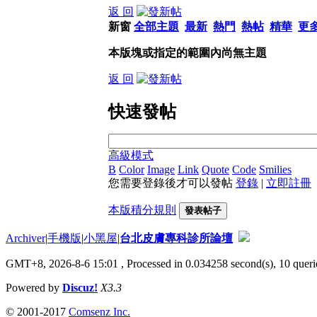
返 回
新窗
全部主題
最新
熱門
熱帖
精華
更
本版塊或指定的範圍內尚無主題
返 回
快速發帖
高級模式
B
Color
Image
Link
Quote
Code
Smilies
您需要登錄後才可以發帖
登錄
|
立即註冊
本版積分規則
發表帖子
Archiver
|
手機版
|
小黑屋
|
台北皮膚專科診所論壇
GMT+8, 2026-8-6 15:01
, Processed in 0.034258 second(s), 10 querie
Powered by
Discuz!
X3.3
© 2001-2017
Comsenz Inc.