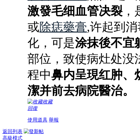
激發毛细血管决裂
，
或
除痣藥膏
,许起到
化，可是
涂抹後不宜
部位，致使病灶处没
程中
鼻内呈現红肿、
潔并前去病院醫治。
收藏
回復
使用道具
舉報
返回列表
高級模式