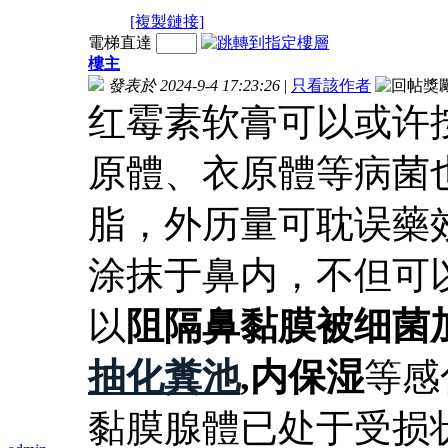
[複製鏈接]
電梯直達
樓主
發表於 2024-9-4 17:23:26
|
只看該作者
红霉素软膏可以或许
原體、衣原體等病菌
脂，外历量可耽误藥
涂抹于鼻内，不但可
以
阻隔鼻黏膜被细菌
抽化糞池
,内保湿
等感
黏膜腺體已处于受损