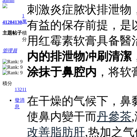
admin
刺激炎症脓状排泄物
1
有益的保存前提，是
萬
4128
4130
主題
帖子
積
用红霉素软膏具备醫
分
管理員
内的排泄物冲刷清潔
涂抹于鼻腔内
，将软
積分
13211
在干燥的气候下，鼻
發消
息
使鼻内變干而
丹參茶
改善脂肪肝
,热加之