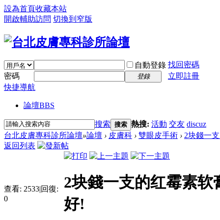
設為首頁
收藏本站
開啟輔助訪問
切換到窄版
找回密碼
自動登錄
密碼
立即註冊
登錄
快捷導航
論壇
BBS
搜索
熱搜:
活動
交友
discuz
搜索
台北皮膚專科診所論壇
»
論壇
›
皮膚科
›
雙眼皮手術
›
2块錢一支
返回列表
2块錢一支的红霉素软
查看:
2533
|
回復:
0
好!