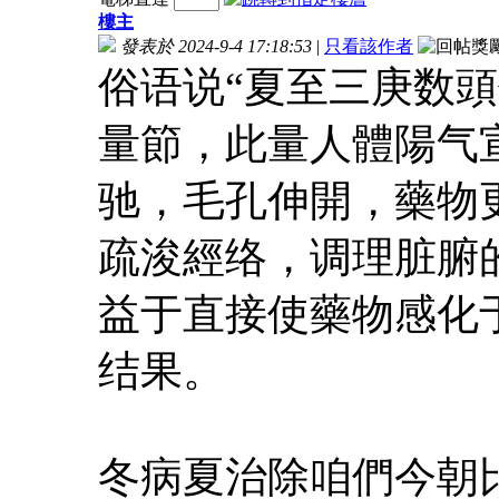
樓主
發表於 2024-9-4 17:18:53
|
只看該作者
俗语说“夏至三庚数頭
量節，此量人體陽气
驰，毛孔伸開，藥物
疏浚經络，调理脏腑
益于直接使藥物感化
结果。
冬病夏治除咱們今朝