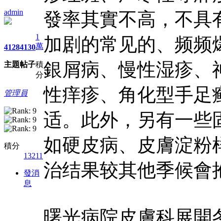
admin
發率其實不高，不具
1
加剧的常见的、频频
萬
4128
4130
銀屑病、慢性湿疹、
主題
帖子
積
分
性痒疹、角化型手足
管理員
适。此外，另有一些
如硬皮病、皮膚淀粉
積分
13211
治结果较其他季候會
發消
息
曙光病院皮膚科展開