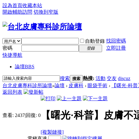
設為首頁
收藏本站
開啟輔助訪問
切換到窄版
找回密碼
自動登錄
密碼
立即註冊
登錄
快捷導航
論壇
BBS
搜索
熱搜:
活動
交友
discuz
搜索
台北皮膚專科診所論壇
»
論壇
›
皮膚科
›
眼袋手術
›
【曙光·科普】
返回列表
【曙光·科普】皮膚不适
查看:
2437
|
回復:
0
[複製鏈接]
電梯直達