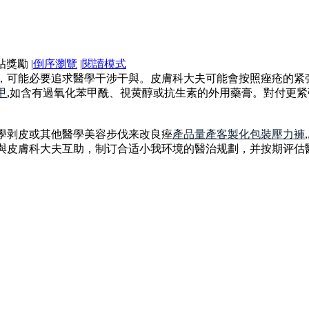
|
倒序瀏覽
|
閱讀模式
，可能必要追求醫學干涉干與。皮膚科大夫可能會按照痤疮的紧
甲
,如含有過氧化苯甲酰、視黄醇或抗生素的外用藥膏。對付更
學剥皮或其他醫學美容步伐来改良痤
產品量產客製化包裝
壓力褲
與皮膚科大夫互助，制订合适小我环境的醫治规劃，并按期评估