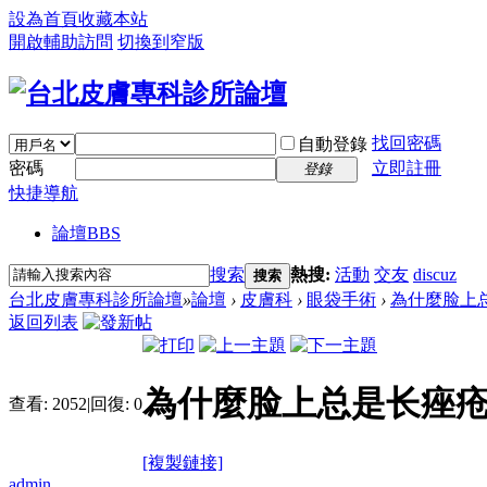
設為首頁
收藏本站
開啟輔助訪問
切換到窄版
找回密碼
自動登錄
密碼
立即註冊
登錄
快捷導航
論壇
BBS
搜索
熱搜:
活動
交友
discuz
搜索
台北皮膚專科診所論壇
»
論壇
›
皮膚科
›
眼袋手術
›
為什麼脸上总
返回列表
為什麼脸上总是长痤疮
查看:
2052
|
回復:
0
[複製鏈接]
admin