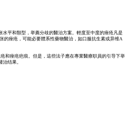
张水平和類型，举薦分歧的醫治方案。輕度至中度的痤疮凡是
紧张的痤疮，可能必要體系性藥物醫治，如口服抗生素或异维A
,,疮和痤疮疤痕。但是，這些法子應在專業醫療职員的引导下举
醫治结果。