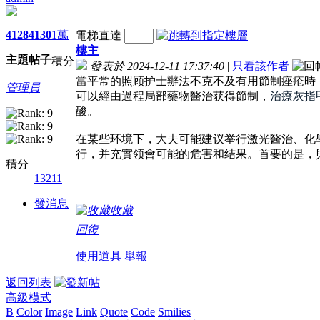
4128
4130
1萬
電梯直達
樓主
主題
帖子
積分
發表於 2024-12-11 17:37:40
|
只看該作者
當平常的照顾护士辦法不克不及有用節制痤疮時
管理員
可以經由過程局部藥物醫治获得節制，
治療灰指
酸。
在某些环境下，大夫可能建议举行激光醫治、化
行，并充實领會可能的危害和结果。首要的是，
積分
13211
發消息
收藏
回復
使用道具
舉報
返回列表
高級模式
B
Color
Image
Link
Quote
Code
Smilies